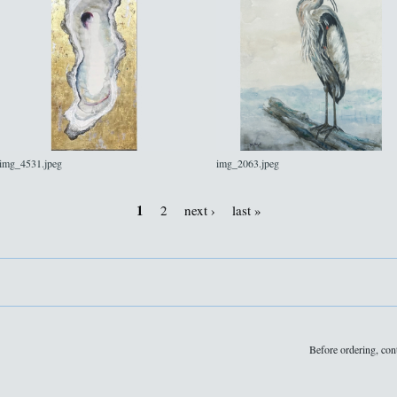
img_4531.jpeg
img_2063.jpeg
1
2
next ›
last »
Before ordering, con