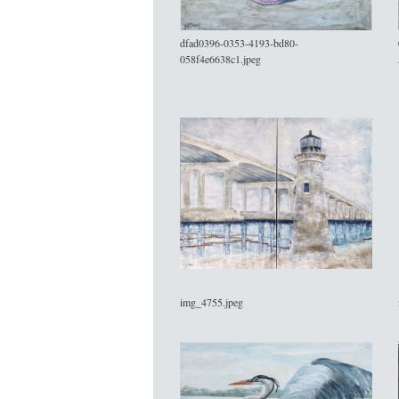
dfad0396-0353-4193-bd80-
058f4e6638c1.jpeg
img_4755.jpeg