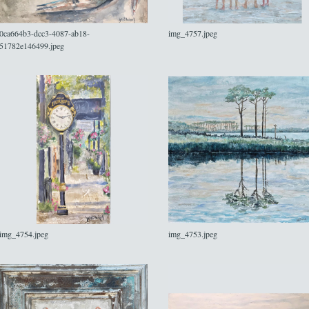
0ca664b3-dcc3-4087-ab18-
img_4757.jpeg
51782e146499.jpeg
img_4754.jpeg
img_4753.jpeg